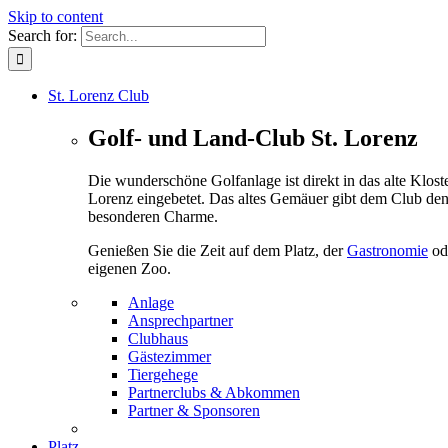
Skip to content
Search for:
St. Lorenz Club
Golf- und Land-Club St. Lorenz
Die wunderschöne Golfanlage ist direkt in das alte Kloste
Lorenz eingebetet. Das altes Gemäuer gibt dem Club de
besonderen Charme.
Genießen Sie die Zeit auf dem Platz, der
Gastronomie
od
eigenen Zoo.
Anlage
Ansprechpartner
Clubhaus
Gästezimmer
Tiergehege
Partnerclubs & Abkommen
Partner & Sponsoren
Platz