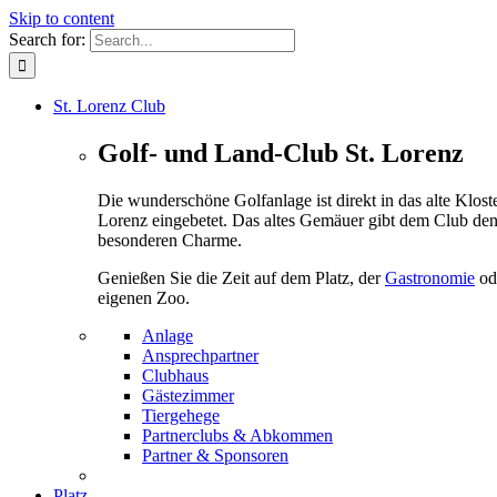
Skip to content
Search for:
St. Lorenz Club
Golf- und Land-Club St. Lorenz
Die wunderschöne Golfanlage ist direkt in das alte Kloste
Lorenz eingebetet. Das altes Gemäuer gibt dem Club de
besonderen Charme.
Genießen Sie die Zeit auf dem Platz, der
Gastronomie
od
eigenen Zoo.
Anlage
Ansprechpartner
Clubhaus
Gästezimmer
Tiergehege
Partnerclubs & Abkommen
Partner & Sponsoren
Platz