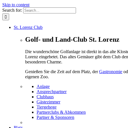
Skip to content
Search for:
St. Lorenz Club
Golf- und Land-Club St. Lorenz
Die wunderschöne Golfanlage ist direkt in das alte Kloste
Lorenz eingebetet. Das altes Gemäuer gibt dem Club de
besonderen Charme.
Genießen Sie die Zeit auf dem Platz, der
Gastronomie
od
eigenen Zoo.
Anlage
Ansprechpartner
Clubhaus
Gästezimmer
Tiergehege
Partnerclubs & Abkommen
Partner & Sponsoren
Platz