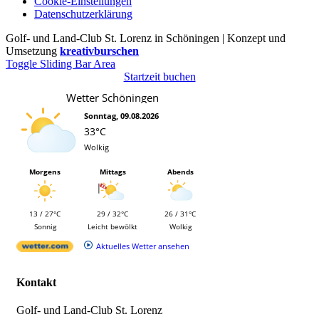
Cookie-Einstellungen
Datenschutzerklärung
Golf- und Land-Club St. Lorenz in Schöningen | Konzept und
Umsetzung
kreativburschen
Toggle Sliding Bar Area
Startzeit buchen
Wetter Schöningen
Sonntag, 09.08.2026
33°C
Wolkig
Morgens
Mittags
Abends
13 / 27°C
29 / 32°C
26 / 31°C
Sonnig
Leicht bewölkt
Wolkig
Aktuelles Wetter ansehen
Kontakt
Golf- und Land-Club St. Lorenz