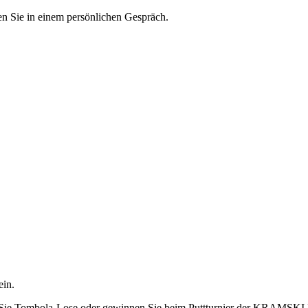
en Sie in einem persönlichen Gespräch.
ein.
en Sie Tombola-Lose oder gewinnen Sie beim Puttturnier der KRAMSK