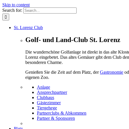
Skip to content
Search for:
St. Lorenz Club
Golf- und Land-Club St. Lorenz
Die wunderschöne Golfanlage ist direkt in das alte Kloste
Lorenz eingebetet. Das altes Gemäuer gibt dem Club de
besonderen Charme.
Genießen Sie die Zeit auf dem Platz, der
Gastronomie
od
eigenen Zoo.
Anlage
Ansprechpartner
Clubhaus
Gästezimmer
Tiergehege
Partnerclubs & Abkommen
Partner & Sponsoren
Platz