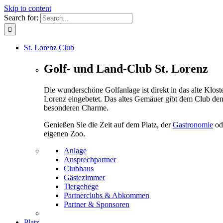
Skip to content
Search for:
St. Lorenz Club
Golf- und Land-Club St. Lorenz
Die wunderschöne Golfanlage ist direkt in das alte Kloste
Lorenz eingebetet. Das altes Gemäuer gibt dem Club de
besonderen Charme.
Genießen Sie die Zeit auf dem Platz, der
Gastronomie
od
eigenen Zoo.
Anlage
Ansprechpartner
Clubhaus
Gästezimmer
Tiergehege
Partnerclubs & Abkommen
Partner & Sponsoren
Platz