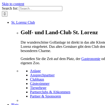
Skip to content
Search for:
St. Lorenz Club
Golf- und Land-Club St. Lorenz
Die wunderschöne Golfanlage ist direkt in das alte Kloste
Lorenz eingebetet. Das altes Gemäuer gibt dem Club de
besonderen Charme.
Genießen Sie die Zeit auf dem Platz, der
Gastronomie
od
eigenen Zoo.
Anlage
Ansprechpartner
Clubhaus
Gästezimmer
Tiergehege
Partnerclubs & Abkommen
Partner & Sponsoren
Platz