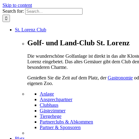
Skip to content
Search for:
St. Lorenz Club
Golf- und Land-Club St. Lorenz
Die wunderschöne Golfanlage ist direkt in das alte Kloste
Lorenz eingebetet. Das altes Gemäuer gibt dem Club de
besonderen Charme.
Genießen Sie die Zeit auf dem Platz, der
Gastronomie
od
eigenen Zoo.
Anlage
Ansprechpartner
Clubhaus
Gästezimmer
Tiergehege
Partnerclubs & Abkommen
Partner & Sponsoren
Platz