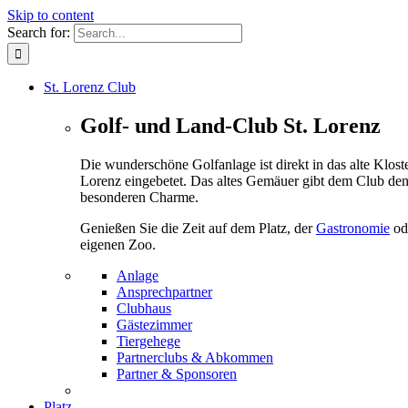
Skip to content
Search for:
St. Lorenz Club
Golf- und Land-Club St. Lorenz
Die wunderschöne Golfanlage ist direkt in das alte Kloste
Lorenz eingebetet. Das altes Gemäuer gibt dem Club de
besonderen Charme.
Genießen Sie die Zeit auf dem Platz, der
Gastronomie
od
eigenen Zoo.
Anlage
Ansprechpartner
Clubhaus
Gästezimmer
Tiergehege
Partnerclubs & Abkommen
Partner & Sponsoren
Platz