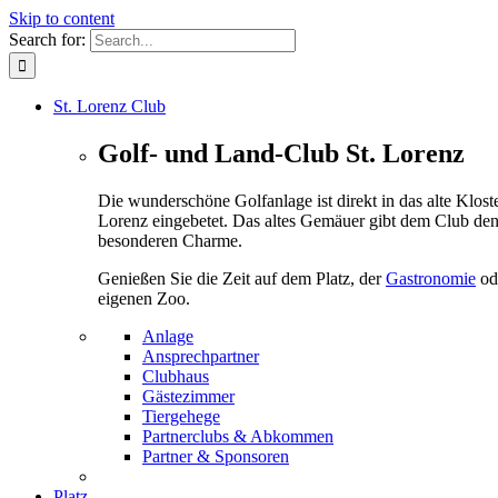
Skip to content
Search for:
St. Lorenz Club
Golf- und Land-Club St. Lorenz
Die wunderschöne Golfanlage ist direkt in das alte Kloste
Lorenz eingebetet. Das altes Gemäuer gibt dem Club de
besonderen Charme.
Genießen Sie die Zeit auf dem Platz, der
Gastronomie
od
eigenen Zoo.
Anlage
Ansprechpartner
Clubhaus
Gästezimmer
Tiergehege
Partnerclubs & Abkommen
Partner & Sponsoren
Platz