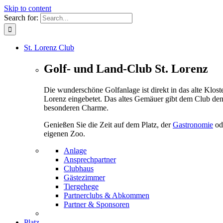
Skip to content
Search for:
St. Lorenz Club
Golf- und Land-Club St. Lorenz
Die wunderschöne Golfanlage ist direkt in das alte Kloste
Lorenz eingebetet. Das altes Gemäuer gibt dem Club de
besonderen Charme.
Genießen Sie die Zeit auf dem Platz, der
Gastronomie
od
eigenen Zoo.
Anlage
Ansprechpartner
Clubhaus
Gästezimmer
Tiergehege
Partnerclubs & Abkommen
Partner & Sponsoren
Platz