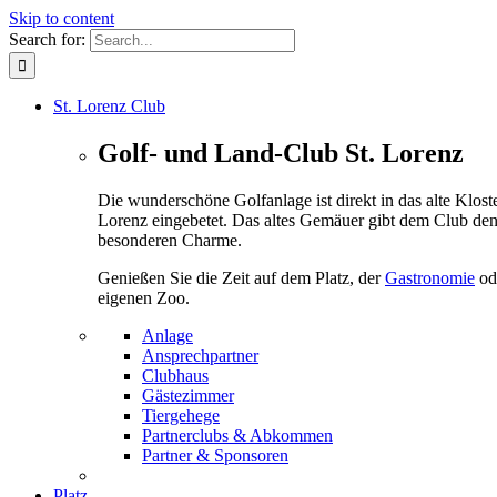
Skip to content
Search for:
St. Lorenz Club
Golf- und Land-Club St. Lorenz
Die wunderschöne Golfanlage ist direkt in das alte Kloste
Lorenz eingebetet. Das altes Gemäuer gibt dem Club de
besonderen Charme.
Genießen Sie die Zeit auf dem Platz, der
Gastronomie
od
eigenen Zoo.
Anlage
Ansprechpartner
Clubhaus
Gästezimmer
Tiergehege
Partnerclubs & Abkommen
Partner & Sponsoren
Platz