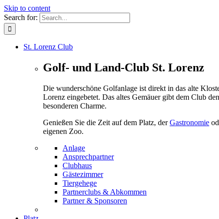
Skip to content
Search for:
St. Lorenz Club
Golf- und Land-Club St. Lorenz
Die wunderschöne Golfanlage ist direkt in das alte Kloste
Lorenz eingebetet. Das altes Gemäuer gibt dem Club de
besonderen Charme.
Genießen Sie die Zeit auf dem Platz, der
Gastronomie
od
eigenen Zoo.
Anlage
Ansprechpartner
Clubhaus
Gästezimmer
Tiergehege
Partnerclubs & Abkommen
Partner & Sponsoren
Platz