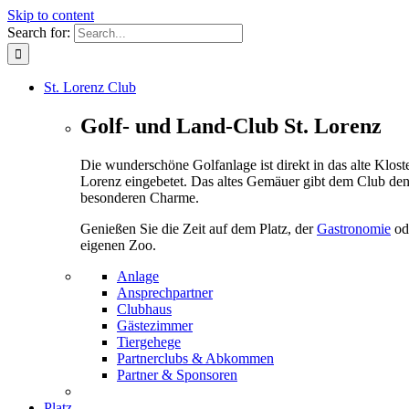
Skip to content
Search for:
St. Lorenz Club
Golf- und Land-Club St. Lorenz
Die wunderschöne Golfanlage ist direkt in das alte Kloste
Lorenz eingebetet. Das altes Gemäuer gibt dem Club de
besonderen Charme.
Genießen Sie die Zeit auf dem Platz, der
Gastronomie
od
eigenen Zoo.
Anlage
Ansprechpartner
Clubhaus
Gästezimmer
Tiergehege
Partnerclubs & Abkommen
Partner & Sponsoren
Platz