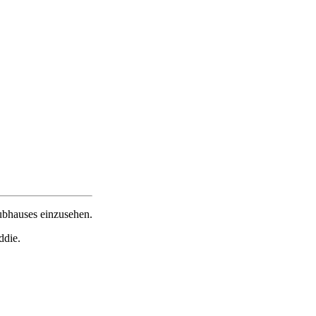
ubhauses einzusehen.
ddie.