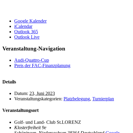
Google Kalender
iCalendar
Outlook 365
Outlook Live
Veranstaltung-Navigation
Audi-Quattro-Cup
Preis der FAC-Finanzplanung
Details
Datum:
23. Juni 2023
Veranstaltungskategorien:
Platzbelegung
,
Turnierplan
Veranstaltungsort
Golf- und Land- Club St.LORENZ
Klosterfreiheit 9e
Schöningen
,
Niedersachsen
38364
Deutschland
Google