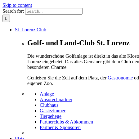
Skip to content
Search for:
St. Lorenz Club
Golf- und Land-Club St. Lorenz
Die wunderschöne Golfanlage ist direkt in das alte Kloste
Lorenz eingebetet. Das altes Gemäuer gibt dem Club de
besonderen Charme.
Genießen Sie die Zeit auf dem Platz, der
Gastronomie
od
eigenen Zoo.
Anlage
Ansprechpartner
Clubhaus
Gästezimmer
Tiergehege
Partnerclubs & Abkommen
Partner & Sponsoren
Platz