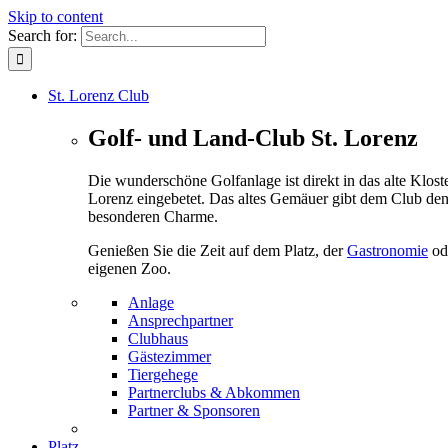
Skip to content
Search for:
St. Lorenz Club
Golf- und Land-Club St. Lorenz
Die wunderschöne Golfanlage ist direkt in das alte Kloste
Lorenz eingebetet. Das altes Gemäuer gibt dem Club de
besonderen Charme.
Genießen Sie die Zeit auf dem Platz, der
Gastronomie
od
eigenen Zoo.
Anlage
Ansprechpartner
Clubhaus
Gästezimmer
Tiergehege
Partnerclubs & Abkommen
Partner & Sponsoren
Platz