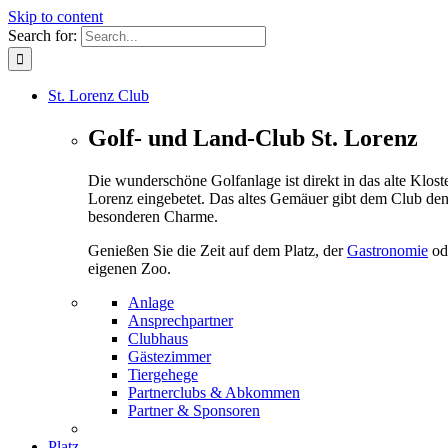
Skip to content
Search for:
St. Lorenz Club
Golf- und Land-Club St. Lorenz
Die wunderschöne Golfanlage ist direkt in das alte Kloste
Lorenz eingebetet. Das altes Gemäuer gibt dem Club de
besonderen Charme.
Genießen Sie die Zeit auf dem Platz, der
Gastronomie
od
eigenen Zoo.
Anlage
Ansprechpartner
Clubhaus
Gästezimmer
Tiergehege
Partnerclubs & Abkommen
Partner & Sponsoren
Platz