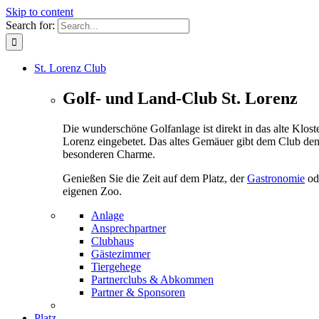
Skip to content
Search for:
St. Lorenz Club
Golf- und Land-Club St. Lorenz
Die wunderschöne Golfanlage ist direkt in das alte Kloste
Lorenz eingebetet. Das altes Gemäuer gibt dem Club de
besonderen Charme.
Genießen Sie die Zeit auf dem Platz, der
Gastronomie
od
eigenen Zoo.
Anlage
Ansprechpartner
Clubhaus
Gästezimmer
Tiergehege
Partnerclubs & Abkommen
Partner & Sponsoren
Platz