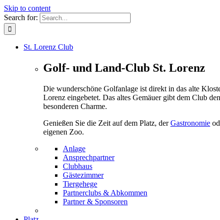
Skip to content
Search for:
St. Lorenz Club
Golf- und Land-Club St. Lorenz
Die wunderschöne Golfanlage ist direkt in das alte Kloste
Lorenz eingebetet. Das altes Gemäuer gibt dem Club de
besonderen Charme.
Genießen Sie die Zeit auf dem Platz, der
Gastronomie
od
eigenen Zoo.
Anlage
Ansprechpartner
Clubhaus
Gästezimmer
Tiergehege
Partnerclubs & Abkommen
Partner & Sponsoren
Platz